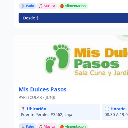
🏃‍♂️ Patio
🎵 Música
🍎 Alimentación
Desde $-
Mis Dulces Pasos
PARTICULAR - JUNJI
📍 Ubicación
🕒 Horario
Puente Perales #3562, Laja
08:30 A 19:
🏃‍♂️ Patio
🎵 Música
🍎 Alimentación