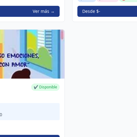
Ver más →
Desde $-
✔ Disponible
00