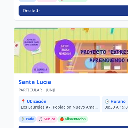
Desde $-
Santa Lucia
PARTICULAR - JUNJI
📍 Ubicación
🕒 Horario
Los Laureles #7, Poblacion Nuevo Amanecer, Laja
08:30 A 19:
🏃‍♂️ Patio
🎵 Música
🍎 Alimentación