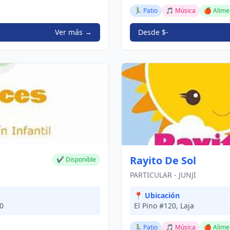
🏃‍♂️ Patio
🎵 Música
🍎 Alime
Ver más →
Desde $-
Rayito De Sol
✔ Disponible
PARTICULAR - JUNJI
📍 Ubicación
00
El Pino #120, Laja
🏃‍♂️ Patio
🎵 Música
🍎 Alime