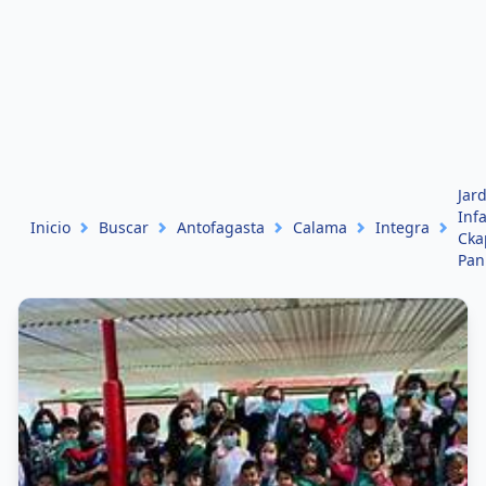
Jar
Infa
Inicio
Buscar
Antofagasta
Calama
Integra
Cka
Pan