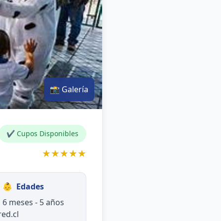
📸 Galería
✔ Cupos Disponibles
★★★★★
👶
Edades
6 meses - 5 años
red.cl