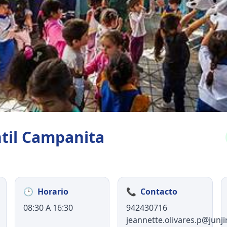
ntil Campanita
🕒
Horario
📞
Contacto
08:30 A 16:30
942430716
jeannette.olivares.p@junji