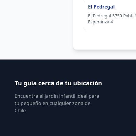
El Pedregal
El Pedregal 3750 Pobl.
Esperanza 4
Tu guía cerca de tu ubicación
Encuentra el jardín infantil ideal para
tu pequeño en cualquier zona de
Chile