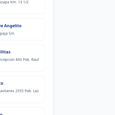
Azapa Km. 13 1/2
e Angelito
paja S/n
llitas
ncepcion 843 Pob. Raul
to
Gavilanes 2555 Pob. Las
to