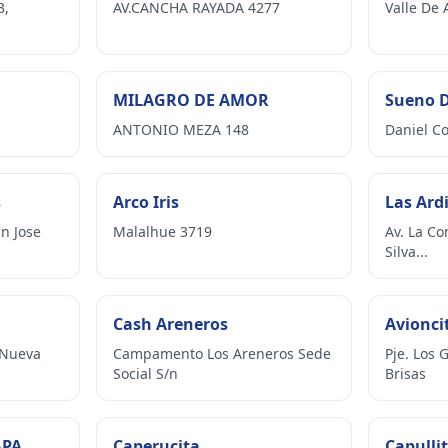
3,
AV.CANCHA RAYADA 4277
Valle De 
MILAGRO DE AMOR
Sueno D
ANTONIO MEZA 148
Daniel Co
s
Arco Iris
Las Ardi
n Jose
Malalhue 3719
Av. La Co
Silva...
Cash Areneros
Avionci
 Nueva
Campamento Los Areneros Sede
Pje. Los 
Social S/n
Brisas
APA
Caperucita
Capulli