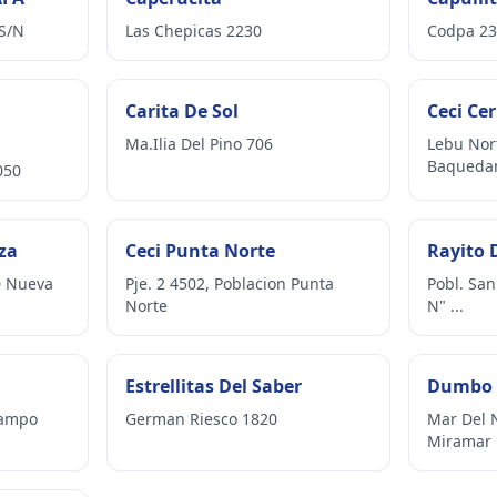
S/N
Las Chepicas 2230
Codpa 23
Carita De Sol
Ceci Cer
Ma.Ilia Del Pino 706
Lebu Nor
Baqueda
050
za
Ceci Punta Norte
Rayito 
70 Nueva
Pje. 2 4502, Poblacion Punta
Pobl. San
Norte
N" ...
Estrellitas Del Saber
Dumbo
Campo
German Riesco 1820
Mar Del 
Miramar