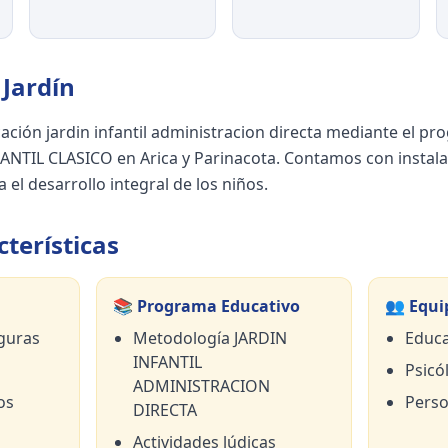
Jardín
ación jardin infantil administracion directa mediante el
NTIL CLASICO en Arica y Parinacota. Contamos con instal
 el desarrollo integral de los niños.
terísticas
📚 Programa Educativo
👥 Equi
guras
Metodología JARDIN
Educa
INFANTIL
Psicól
ADMINISTRACION
os
Perso
DIRECTA
Actividades lúdicas