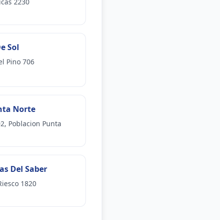
icas 2230
e Sol
el Pino 706
nta Norte
02, Poblacion Punta
tas Del Saber
iesco 1820