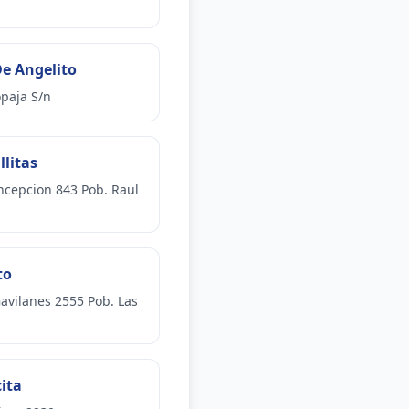
e Angelito
paja S/n
llitas
ncepcion 843 Pob. Raul
to
Gavilanes 2555 Pob. Las
ita