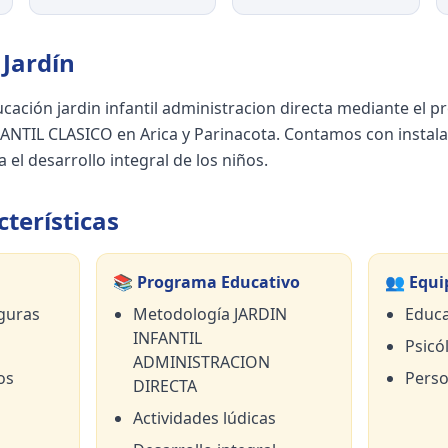
Jardín
ucación jardin infantil administracion directa mediante 
NTIL CLASICO en Arica y Parinacota. Contamos con instal
 el desarrollo integral de los niños.
terísticas
📚 Programa Educativo
👥 Equi
guras
Metodología JARDIN
Educa
INFANTIL
Psicól
ADMINISTRACION
os
Perso
DIRECTA
Actividades lúdicas