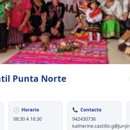
ntil Punta Norte
🕒
Horario
📞
Contacto
08:30 A 16:30
942430736
katherine.castillo.g@junjir