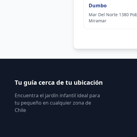
Dumbo
Mar Del Norte 1380 Pob
Miramar
Tu guía cerca de tu ubicación
Encuentra el jardín infantil ideal para
tu pequeño en cualquier zona de
Chile