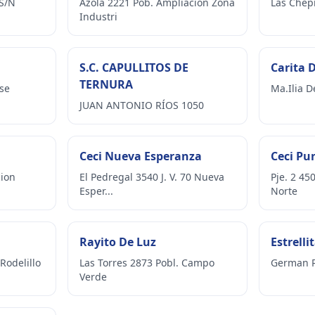
S/N
Azola 2221 Pob. Ampliacion Zona
Las Chep
Industri
S.C. CAPULLITOS DE
Carita D
TERNURA
se
Ma.Ilia D
JUAN ANTONIO RÍOS 1050
Ceci Nueva Esperanza
Ceci Pu
cion
El Pedregal 3540 J. V. 70 Nueva
Pje. 2 45
Esper...
Norte
Rayito De Luz
Estrelli
Rodelillo
Las Torres 2873 Pobl. Campo
German R
Verde