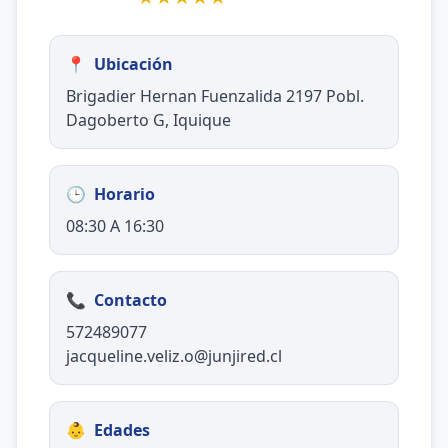
📍
Ubicación
Brigadier Hernan Fuenzalida 2197 Pobl.
Dagoberto G, Iquique
🕒
Horario
08:30 A 16:30
📞
Contacto
572489077
jacqueline.veliz.o@junjired.cl
👶
Edades