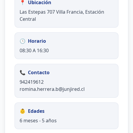
📍
Ubicación
Las Estepas 707 Villa Francia, Estación
Central
🕒
Horario
08:30 A 16:30
📞
Contacto
942419612
romina.herrera.b@junjired.cl
👶
Edades
6 meses - 5 años