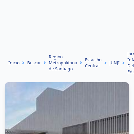
Jar
Región
Estación
Inf
Inicio
Buscar
Metropolitana
JUNJI
Central
Del
de Santiago
Ed