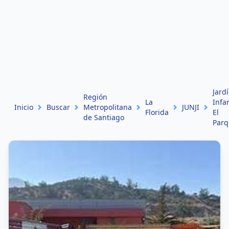
Jard
Región
La
Infan
Inicio
Buscar
Metropolitana
JUNJI
Florida
El
de Santiago
Parq