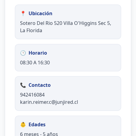
📍
Ubicación
Sotero Del Rio 520 Villa O'Higgins Sec 5,
La Florida
🕒
Horario
08:30 A 16:30
📞
Contacto
942416084
karin.reimer.c@junjired.cl
👶
Edades
6 meses - 5 años