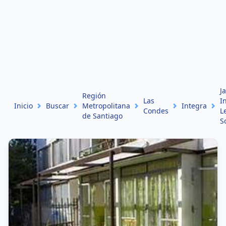
J
Región
Las
I
Inicio
Buscar
Metropolitana
Integra
Condes
L
de Santiago
S