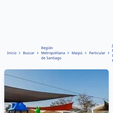
Región
Inicio
Buscar
Metropolitana
Maipú
Particular
de Santiago