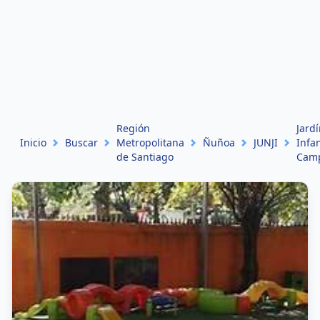
Región
Jard
Inicio
Buscar
Metropolitana
Ñuñoa
JUNJI
Infan
de Santiago
Camp