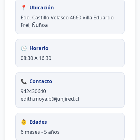
📍
Ubicación
Edo. Castillo Velasco 4660 Villa Eduardo
Frei, Ñuñoa
🕒
Horario
08:30 A 16:30
📞
Contacto
942430640
edith.moya.b@junjired.cl
👶
Edades
6 meses - 5 años