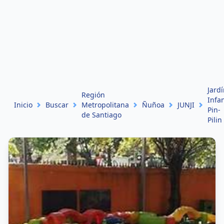
Jard
Región
Infan
Inicio
Buscar
Metropolitana
Ñuñoa
JUNJI
Pin-
de Santiago
Pilin