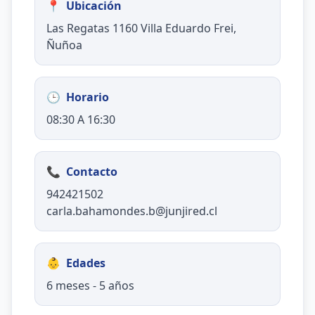
📍
Ubicación
Las Regatas 1160 Villa Eduardo Frei,
Ñuñoa
🕒
Horario
08:30 A 16:30
📞
Contacto
942421502
carla.bahamondes.b@junjired.cl
👶
Edades
6 meses - 5 años