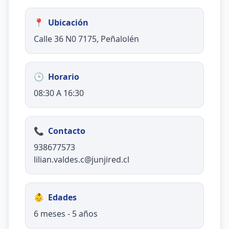
📍
Ubicación
Calle 36 N0 7175, Peñalolén
🕒
Horario
08:30 A 16:30
📞
Contacto
938677573
lilian.valdes.c@junjired.cl
👶
Edades
6 meses - 5 años