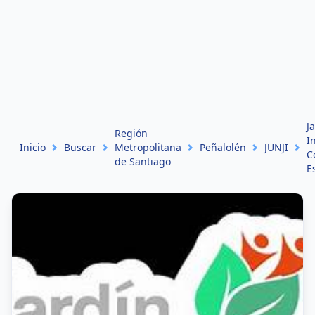
J
Región
I
Inicio
Buscar
Metropolitana
Peñalolén
JUNJI
C
de Santiago
E