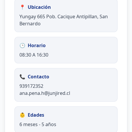
📍
Ubicación
Yungay 665 Pob. Cacique Antipillan, San
Bernardo
🕒
Horario
08:30 A 16:30
📞
Contacto
939172352
ana.pena.h@junjired.cl
👶
Edades
6 meses - 5 años