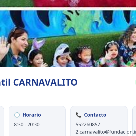
antil CARNAVALITO
🕒
Horario
📞
Contacto
8:30 - 20:30
552260857
2.carnavalito@fundacion.i