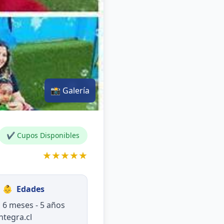
📸 Galería
✔ Cupos Disponibles
★★★★★
👶
Edades
6 meses - 5 años
ntegra.cl