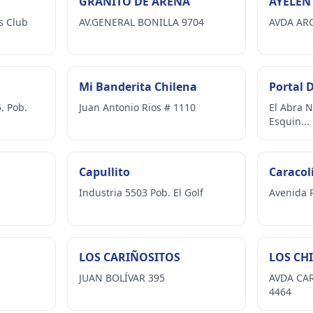
GRANITO DE ARENA
AYELÉN
s Club
AV.GENERAL BONILLA 9704
AVDA AR
Mi Banderita Chilena
Portal 
. Pob.
Juan Antonio Rios # 1110
El Abra N
Esquin...
Capullito
Caracol
Industria 5503 Pob. El Golf
Avenida 
LOS CARIÑOSITOS
LOS CH
JUAN BOLÍVAR 395
AVDA CA
4464