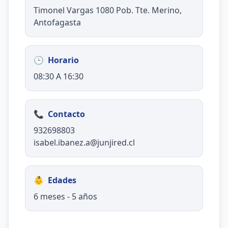
Timonel Vargas 1080 Pob. Tte. Merino,
Antofagasta
🕒
Horario
08:30 A 16:30
📞
Contacto
932698803
isabel.ibanez.a@junjired.cl
👶
Edades
6 meses - 5 años