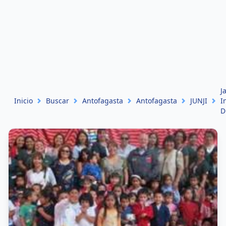
J
Inicio
Buscar
Antofagasta
Antofagasta
JUNJI
I
D