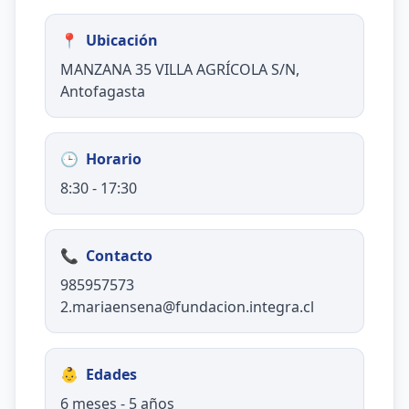
📍
Ubicación
MANZANA 35 VILLA AGRÍCOLA S/N,
Antofagasta
🕒
Horario
8:30 - 17:30
📞
Contacto
985957573
2.mariaensena@fundacion.integra.cl
👶
Edades
6 meses - 5 años