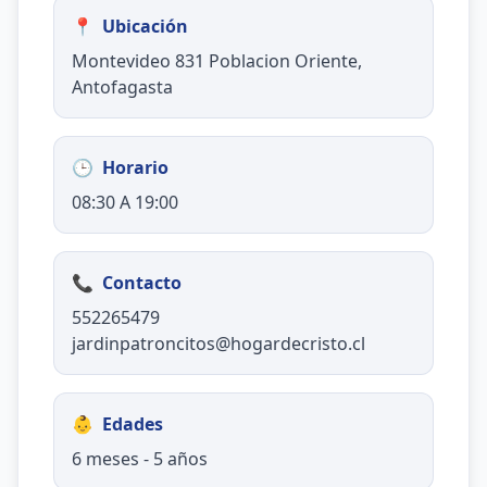
📍
Ubicación
Montevideo 831 Poblacion Oriente,
Antofagasta
🕒
Horario
08:30 A 19:00
📞
Contacto
552265479
jardinpatroncitos@hogardecristo.cl
👶
Edades
6 meses - 5 años