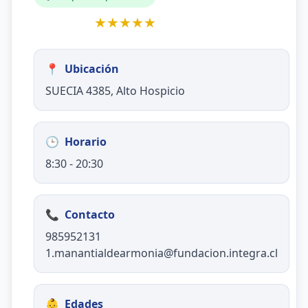
★★★★★
📍
Ubicación
SUECIA 4385, Alto Hospicio
🕒
Horario
8:30 - 20:30
📞
Contacto
985952131
1.manantialdearmonia@fundacion.integra.cl
👶
Edades