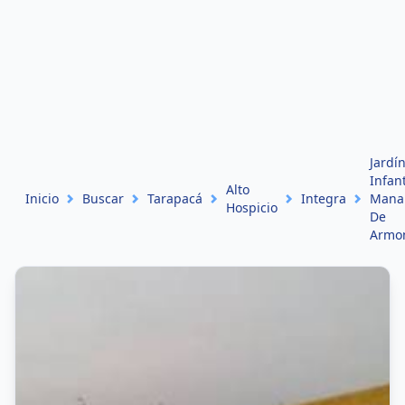
Jardí
Infant
Alto
Inicio
Buscar
Tarapacá
Integra
Manan
Hospicio
De
Armo