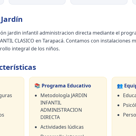
Jardín
ión jardin infantil administracion directa mediante el p
NTIL CLASICO en Tarapacá. Contamos con instalaciones m
rollo integral de los niños.
terísticas
📚 Programa Educativo
👥 Equi
guras
Metodología JARDIN
Educa
INFANTIL
Psicól
ADMINISTRACION
os
Perso
DIRECTA
Actividades lúdicas