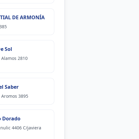
IAL DE ARMONÍA
385
e Sol
s Alamos 2810
el Saber
s Aromos 3895
o Dorado
nulic 4406 C/javiera