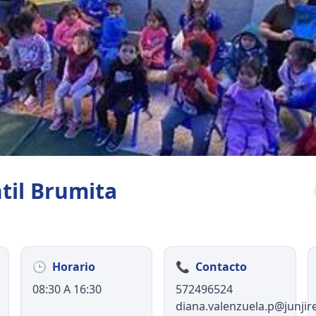
ntil Brumita
🕒
Horario
📞
Contacto
08:30 A 16:30
572496524
diana.valenzuela.p@junjire