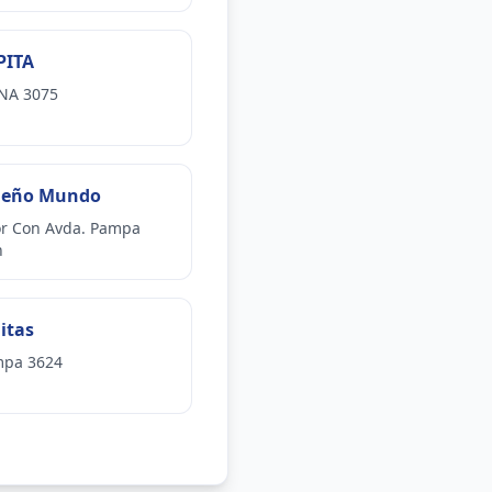
PITA
NA 3075
ueño Mundo
or Con Avda. Pampa
n
itas
mpa 3624