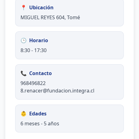
📍
Ubicación
MIGUEL REYES 604, Tomé
🕒
Horario
8:30 - 17:30
📞
Contacto
968496822
8.renacer@fundacion.integra.cl
👶
Edades
6 meses - 5 años