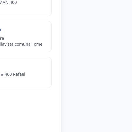
MAN 400
o
ra
llavista,comuna Tome
 # 460 Rafael