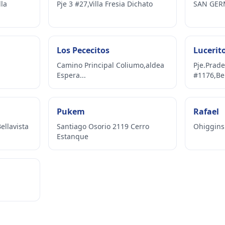
lla
Pje 3 #27,Villa Fresia Dichato
SAN GER
Los Pececitos
Lucerit
Camino Principal Coliumo,aldea
Pje.Prade
Espera...
#1176,Be
Pukem
Rafael
ellavista
Santiago Osorio 2119 Cerro
Ohiggins
Estanque