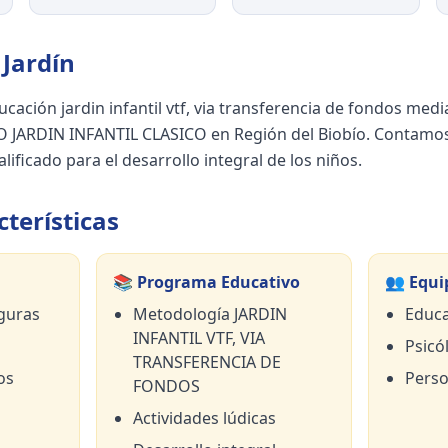
Jardín
cación jardin infantil vtf, via transferencia de fondos med
ARDIN INFANTIL CLASICO en Región del Biobío. Contamos 
ificado para el desarrollo integral de los niños.
terísticas
📚 Programa Educativo
👥 Equi
guras
Metodología JARDIN
Educa
INFANTIL VTF, VIA
Psicól
TRANSFERENCIA DE
os
Perso
FONDOS
Actividades lúdicas