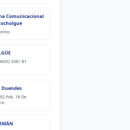
ma Comunicacional
Cocholgue
gelmo
LGÜE
ADIO 3381-B1
Y Duendes
92.Pob. 18 De
re
ERMÁN