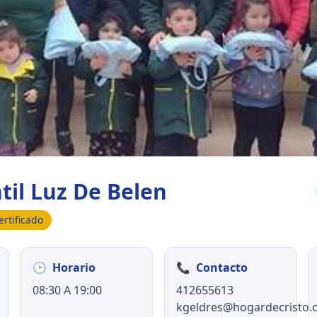
ntil Luz De Belen
ertificado
🕒
Horario
📞
Contacto
08:30 A 19:00
412655613
kgeldres@hogardecristo.c