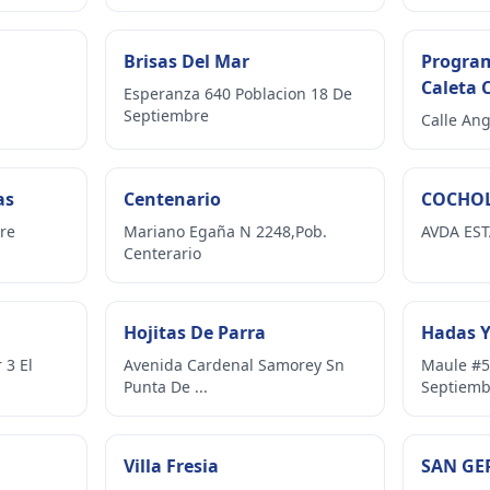
Brisas Del Mar
Progra
Caleta 
Esperanza 640 Poblacion 18 De
Septiembre
Calle An
as
Centenario
COCHO
re
Mariano Egaña N 2248,Pob.
AVDA EST
Centerario
Hojitas De Parra
Hadas 
 3 El
Avenida Cardenal Samorey Sn
Maule #5
Punta De ...
Septiemb
Villa Fresia
SAN G