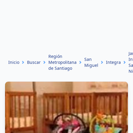
Ja
Región
San
In
Inicio
Buscar
Metropolitana
Integra
Miguel
S
de Santiago
Ni