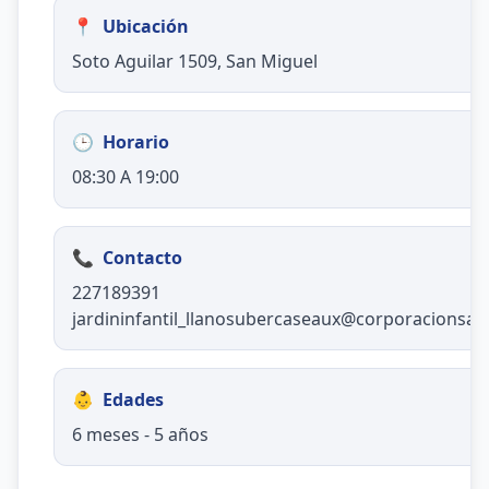
📍
Ubicación
Soto Aguilar 1509, San Miguel
🕒
Horario
08:30 A 19:00
📞
Contacto
227189391
jardininfantil_llanosubercaseaux@corporacionsan
👶
Edades
6 meses - 5 años