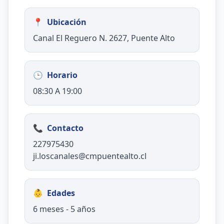
📍
Ubicación
Canal El Reguero N. 2627, Puente Alto
🕒
Horario
08:30 A 19:00
📞
Contacto
227975430
ji.loscanales@cmpuentealto.cl
👶
Edades
6 meses - 5 años